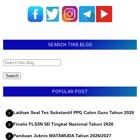
u
Contoh KSP SMP - MTS format word dan pdf
l
i
SE Mendikdasmen Nomor 2 Tahun 2026 Tentang
r
Pelaksanaan Pagi Ceria Dan Upacara Bendera Pada
K
o
Hari Pertama Semester Genap
m
e
Permendikdasmen Nomor 13 Tahun 2025 tentang
n
SEARCH THIS BLOG
Kurikulum
t
a
Latihan Soal ANBK SMP MTS Tahun 2026
r
POPULAR POST
Latihan Soal Tes Substantif PPG Calon Guru Tahun 2026
Finalis FLS3N SD Tingkat Nasional Tahun 2026
Panduan Juknis MATAMUDA Tahun 2026/2027