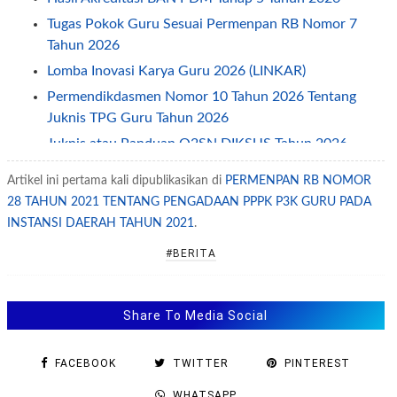
Tugas Pokok Guru Sesuai Permenpan RB Nomor 7
Tahun 2026
Lomba Inovasi Karya Guru 2026 (LINKAR)
Permendikdasmen Nomor 10 Tahun 2026 Tentang
Juknis TPG Guru Tahun 2026
Juknis atau Panduan O2SN DIKSUS Tahun 2026
Petunjuk Teknis Juknis TPG Guru Non ASN Tahun
Artikel ini pertama kali dipublikasikan di
PERMENPAN RB NOMOR
2026
28 TAHUN 2021 TENTANG PENGADAAN PPPK P3K GURU PADA
Permendikdasmen Nomor 7 Tahun 2026 Tentang
INSTANSI DAERAH TAHUN 2021
.
Penyelenggaraan Kearsipan
#BERITA
Permendikdasmen Nomor 8 Tahun 2026 Tentang
Juknis BOS 2026
Juknis OSN SD SMP SMA Tahun 2026
Share To Media Social
Juknis PKBI Bagi Guru (GTK) Tahun 2026—2029
Contoh Pengisian Evaluasi Diri Pengusulan
FACEBOOK
TWITTER
PINTEREST
Reakreditasi
WHATSAPP