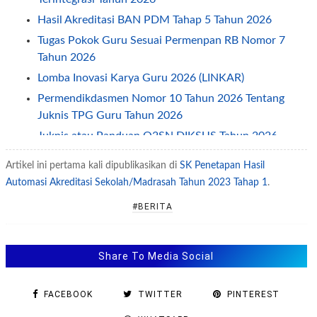
Hasil Akreditasi BAN PDM Tahap 5 Tahun 2026
Tugas Pokok Guru Sesuai Permenpan RB Nomor 7
Tahun 2026
Lomba Inovasi Karya Guru 2026 (LINKAR)
Permendikdasmen Nomor 10 Tahun 2026 Tentang
Juknis TPG Guru Tahun 2026
Juknis atau Panduan O2SN DIKSUS Tahun 2026
Petunjuk Teknis Juknis TPG Guru Non ASN Tahun
Artikel ini pertama kali dipublikasikan di
SK Penetapan Hasil
2026
Automasi Akreditasi Sekolah/Madrasah Tahun 2023 Tahap 1
.
Permendikdasmen Nomor 7 Tahun 2026 Tentang
#BERITA
Penyelenggaraan Kearsipan
Permendikdasmen Nomor 8 Tahun 2026 Tentang
Juknis BOS 2026
Share To Media Social
Juknis OSN SD SMP SMA Tahun 2026
Juknis PKBI Bagi Guru (GTK) Tahun 2026—2029
FACEBOOK
TWITTER
PINTEREST
Contoh Pengisian Evaluasi Diri Pengusulan