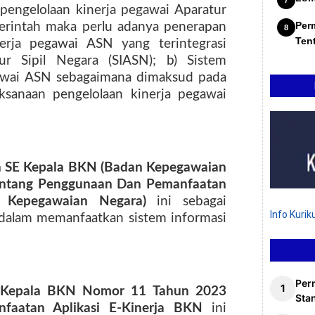
engelolaan kinerja pegawai Aparatur
Per
merintah maka perlu adanya penerapan
Ten
nerja pegawai ASN yang terintegrasi
ur Sipil Negara (SIASN); b) Sistem
gawai ASN sebagaimana dimaksud pada
sanaan pengelolaan kinerja pegawai
n SE Kepala BKN (Badan Kepegawaian
entang Penggunaan Dan Pemanfaatan
n Kepegawaian Negara)
ini sebagai
Info Kuri
 dalam memanfaatkan sistem informasi
Per
) Kepala BKN Nomor 11 Tahun 2023
Stan
faatan Aplikasi E-Kinerja BKN
ini