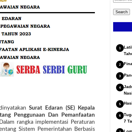
Lat
Tah
Fin
Pan
Jad
Nas
Has
 dinyatakan
Surat Edaran (SE) Kepala
tang Penggunaan Dan Pemanfaatan
Tug
7 T
alam rangka implementasi Peraturan
ntang Sistem Pemerintahan Berbasis
Lom