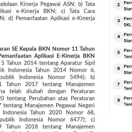
Per
gelolaan Kinerja Pegawai ASN; b) Tata
Sta
ikasi e-Kinerja BKN; c) Tata Cara
N; d) Pemanfaatan Aplikasi e-Kinerja
Per
SKL
Per
Sta
daran SE Kepala BKN Nomor 11 Tahun
Per
emanfaatan Aplikasi E-Kinerja BKN
Ten
5 Tahun 2014 tentang Aparatur Sipil
Per
lik Indonesia Tahun 2014 Nomor 6,
Sta
ublik Indonesia Nomor 5494); b)
Per
11 Tahun 2017 tentang Manajemen
Ten
ana telah diubah dengan Peraturan
Per
 tentang Perubahan atas Peraturan
Ten
 tentang Manajemen Pegawai Negeri
ik Indonesia Tahun 2020 Nomor 68,
ublik Indonesia Nomor 6477); c)
49 Tahun 2018 tentang Manajemen