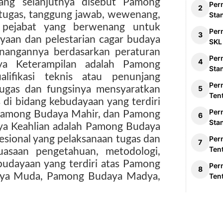
ang selanjutnya disebut Pamong
Per
 tugas, tanggung jawab, wewenang,
Sta
 pejabat yang berwenang untuk
Per
aan dan pelestarian cagar budaya
SKL
nangannya berdasarkan peraturan
Per
ya Keterampilan adalah Pamong
Sta
ifikasi teknis atau penunjang
Per
tugas dan fungsinya mensyaratkan
Ten
di bidang kebudayaan yang terdiri
Per
 Pamong Budaya Mahir, dan Pamong
Sta
ya Keahlian adalah Pamong Budaya
esional yang pelaksanaan tugas dan
Per
Ten
uasaan pengetahuan, metodologi,
ebudayaan yang terdiri atas Pamong
Per
aya Muda, Pamong Budaya Madya,
Ten