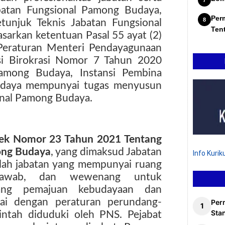
batan Fungsional Pamong Budaya,
Per
tunjuk Teknis Jabatan Fungsional
Ten
arkan ketentuan Pasal 55 ayat (2)
 Peraturan Menteri Pendayagunaan
si Birokrasi Nomor 7 Tahun 2020
Pamong Budaya, Instansi Pembina
udaya mempunyai tugas menyusun
onal Pamong Budaya.
tek Nomor 23 Tahun 2021 Tentang
ong Budaya
, yang dimaksud Jabatan
Info Kuri
lah jabatan yang mempunyai ruang
 jawab, dan wewenang untuk
dang pemajuan kebudayaan dan
uai dengan peraturan perundang-
Per
Stan
intah diduduki oleh PNS. Pejabat