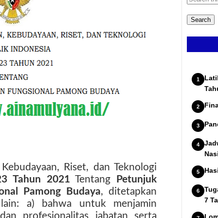
Lat
Tah
Fin
Pan
Jad
Nas
 Kebudayaan, Riset, dan Teknologi
Has
23 Tahun 2021
Tentang
Petunjuk
Tug
sional Pamong Budaya
, ditetapkan
7 T
 lain: a) bahwa untuk menjamin
dan profesionalitas jabatan serta
Lom