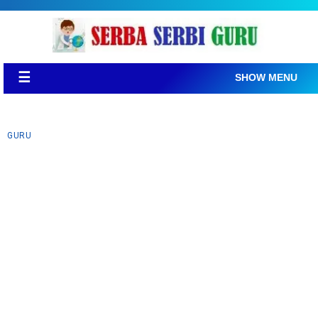
☰
SHOW MENU
GURU