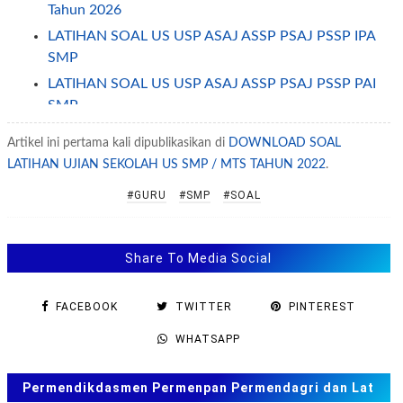
Tahun 2026
LATIHAN SOAL US USP ASAJ ASSP PSAJ PSSP IPA
SMP
LATIHAN SOAL US USP ASAJ ASSP PSAJ PSSP PAI
SMP
LATIHAN SOAL US USP ASAJ PSAJ ASAT PSAT SMP
Artikel ini pertama kali dipublikasikan di
DOWNLOAD SOAL
TAHUN 2026
LATIHAN UJIAN SEKOLAH US SMP / MTS TAHUN 2022
.
LATIHAN SOAL UJIAN SEKOLAH (US USP) IPA
#GURU
#SMP
#SOAL
SMP/MTS
LATIHAN US USP IPS SMP TAHUN 2026
LATIHAN SOAL UJIAN MADRASAH UM MI MTS MA
Share To Media Social
MAK 2026
LATIHAN SOAL UJIAN SEKOLAH SMP TAHUN 2026
FACEBOOK
TWITTER
PINTEREST
LATIHAN SOAL PAS SMP MTS KELAS 7 SEMESTER 1
WHATSAPP
GANJIL KURIKULUM 2013 TAHUN 2025
MISTERI MENSTRUASI
Permendikdasmen Permenpan Permendagri dan Lat
LATIHAN SOAL PAS ASAS KELAS 8 SMP SEMESTER