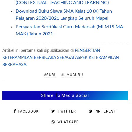
(CONTEXTUAL TEACHING AND LEARNING)
Download Buku Siswa SMA Kelas 10 (X) Tahun
Pelajaran 2020/2021 Lengkap Seluruh Mapel
Persyaratan Sertifikasi Guru Madarsah (MI MTS MA
MAK) Tahun 2021
Pengertian Pembelajaran Tematik, Manfaat dan Cara
Pengembangan Tema dalam Pembelajaran Tematik
Artikel ini pertama kali dipublikasikan di
PENGERTIAN
KETERAMPILAN BERBICARA SEBAGAI ASPEK KETERAMPILAN
METODE MENINGKATKAN KECERDASAN BAHASA
BERBAHASA
ANAK
.
Pengertian, Prinsip-Prinsip, Tujuan dan Fungsi
#GURU
#ILMUGURU
Supervisi Pendidikan
CARA CEK NRKS (NOMOR REGISTRASI KEPALA
Share To Media Social
SEKOLAH)
Pengertian Indikator, Kisi-Kisi, Instrumen dalam
FACEBOOK
TWITTER
PINTEREST
Evaluasi atau Penilaian Pendidikan
HINDARI KEKERASAN, INI CARA GURU TANGANI
WHATSAPP
ANAK NAKAL