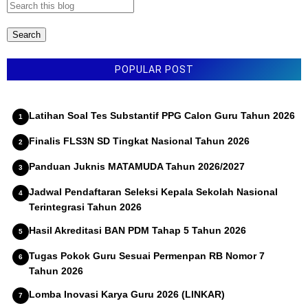
PENGERTIAN DAN JENIS STRATEGI PEMBELAJARAN
FUNGSI MANAJEMEN PENDIDIKAN
PENGERTIAN DAN CIRI-CIRI KREATIVITAS
POPULAR POST
TINGKAT BERPIKIR KREATIF SISWA
Latihan Soal Tes Substantif PPG Calon Guru Tahun 2026
Finalis FLS3N SD Tingkat Nasional Tahun 2026
Panduan Juknis MATAMUDA Tahun 2026/2027
Jadwal Pendaftaran Seleksi Kepala Sekolah Nasional
Terintegrasi Tahun 2026
Hasil Akreditasi BAN PDM Tahap 5 Tahun 2026
Tugas Pokok Guru Sesuai Permenpan RB Nomor 7
Tahun 2026
Lomba Inovasi Karya Guru 2026 (LINKAR)