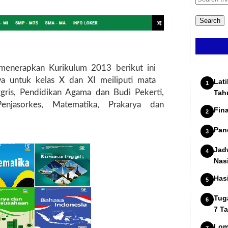
enerapkan Kurikulum 2013 berikut ini
a untuk kelas X dan XI meiliputi mata
Lat
ggris, Pendidikan Agama dan Budi Pekerti,
Tah
enjasorkes, Matematika, Prakarya dan
Fin
Pan
Jad
Nas
Has
Tug
7 T
Lom