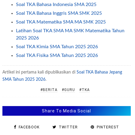
Soal TKA Bahasa Indonesia SMA 2025
Soal TKA Bahasa Inggris SMA SMK 2025
Soal TKA Matematika SMA MA SMK 2025
Latihan Soal TKA SMA MA SMK Matematika Tahun
2025 2026
Soal TKA Kimia SMA Tahun 2025 2026
Soal TKA Fisika SMA Tahun 2025 2026
Soal TKA Biologi SMA Tahun 2025 2026
Artikel ini pertama kali dipublikasikan di
Soal TKA Bahasa Jepang
Soal TKA Ekonomi SMA Tahun 2025 2026
SMA Tahun 2025 2026
.
Soal TKA Geografi SMA Tahun 2025 2026
#BERITA
#GURU
#TKA
Soal TKA Pendidikan Pancasila SMA Tahun 2025 2026
Soal TKA Sosiologi SMA Tahun 2025 2026
Soal TKA Sejarah SMA Tahun 2025 2026
Share To Media Social
Soal TKA Antropologi SMA Tahun 2025 2026
Soal TKA Bahasa Jerman SMA Tahun 2025 2026
FACEBOOK
TWITTER
PINTEREST
Soal TKA Bahasa Mandarin SMA Tahun 2025 2026