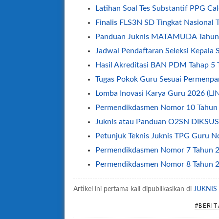
Latihan Soal Tes Substantif PPG C
Finalis FLS3N SD Tingkat Nasional
Panduan Juknis MATAMUDA Tahun
Jadwal Pendaftaran Seleksi Kepala 
Hasil Akreditasi BAN PDM Tahap 5
Tugas Pokok Guru Sesuai Permenp
Lomba Inovasi Karya Guru 2026 (L
Permendikdasmen Nomor 10 Tahun 
Juknis atau Panduan O2SN DIKSUS
Petunjuk Teknis Juknis TPG Guru 
Permendikdasmen Nomor 7 Tahun 20
Permendikdasmen Nomor 8 Tahun 2
Juknis OSN SD SMP SMA Tahun 20
Artikel ini pertama kali dipublikasikan di
JUKNIS
Juknis PKBI Bagi Guru (GTK) Tahu
#BERIT
Contoh Pengisian Evaluasi Diri Peng