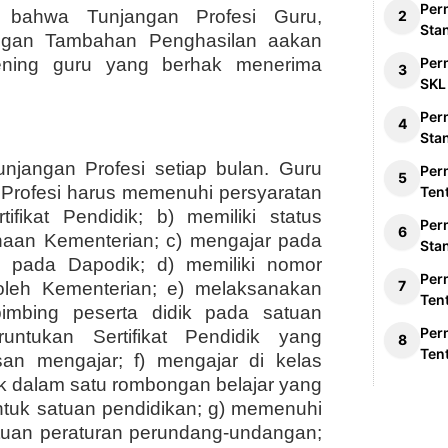
Per
i bahwa Tunjangan Profesi Guru,
Sta
ngan Tambahan Penghasilan aakan
ekening guru yang berhak menerima
Per
SKL
Per
Sta
jangan Profesi setiap bulan. Guru
Per
rofesi harus memenuhi persyaratan
Ten
tifikat Pendidik; b) memiliki status
Per
aan Kementerian; c) mengajar pada
Sta
t pada Dapodik; d) memiliki nomor
Per
n oleh Kementerian; e) melaksanakan
Ten
imbing peserta didik pada satuan
Per
untukan Sertifikat Pendidik yang
Ten
san mengajar; f) mengajar di kelas
ik dalam satu rombongan belajar yang
ntuk satuan pendidikan; g) memenuhi
tuan peraturan perundang-undangan;