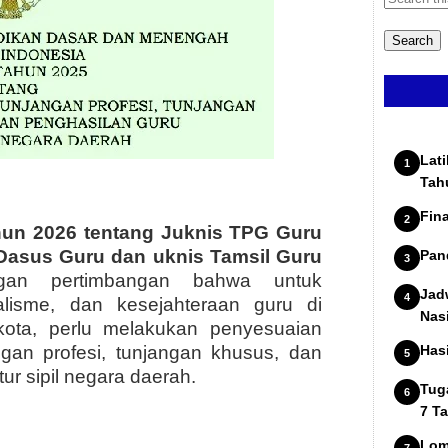
Lat
Tah
Fin
un 2026 tentang Juknis TPG Guru
Dasus Guru dan uknis Tamsil Guru
Pan
engan pertimbangan bahwa untuk
Jad
nalisme, dan kesejahteraan guru di
Nas
kota, perlu melakukan penyesuaian
ngan profesi, tunjangan khusus, dan
Has
r sipil negara daerah.
Tug
7 T
Lom