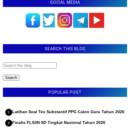
SOCIAL MEDIA
Standar Pengelolaan
Contoh KSP SD - MI format word dan pdf
Contoh KSP SMP - MTS format word dan pdf
SE Mendikdasmen Nomor 2 Tahun 2026 Tentang
Pelaksanaan Pagi Ceria Dan Upacara Bendera Pada
Hari Pertama Semester Genap
SEARCH THIS BLOG
Permendikdasmen Nomor 13 Tahun 2025 tentang
Kurikulum
Latihan Soal ANBK SMP MTS Tahun 2026
POPULAR POST
Latihan Soal Tes Substantif PPG Calon Guru Tahun 2026
Finalis FLS3N SD Tingkat Nasional Tahun 2026