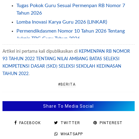
Tugas Pokok Guru Sesuai Permenpan RB Nomor 7
Tahun 2026
Lomba Inovasi Karya Guru 2026 (LINKAR)
Permendikdasmen Nomor 10 Tahun 2026 Tentang
Juknis TPG Guru Tahun 2026
Juknis atau Panduan O2SN DIKSUS Tahun 2026
Artikel ini pertama kali dipublikasikan di
KEPMENPAN RB NOMOR
Petunjuk Teknis Juknis TPG Guru Non ASN Tahun
93 TAHUN 2022 TENTANG NILAI AMBANG BATAS SELEKSI
2026
KOMPETENSI DASAR (SKD) SELEKSI SEKOLAH KEDINASAN
Permendikdasmen Nomor 7 Tahun 2026 Tentang
TAHUN 2022
.
Penyelenggaraan Kearsipan
#BERITA
Permendikdasmen Nomor 8 Tahun 2026 Tentang
Juknis BOS 2026
Juknis OSN SD SMP SMA Tahun 2026
Share To Media Social
Juknis PKBI Bagi Guru (GTK) Tahun 2026—2029
FACEBOOK
TWITTER
PINTEREST
Contoh Pengisian Evaluasi Diri Pengusulan
Reakreditasi
WHATSAPP