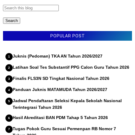
r
POPULAR POST
Juknis (Pedoman) TKA AN Tahun 2026/2027
Latihan Soal Tes Substantif PPG Calon Guru Tahun 2026
Finalis FLS3N SD Tingkat Nasional Tahun 2026
Panduan Juknis MATAMUDA Tahun 2026/2027
Jadwal Pendaftaran Seleksi Kepala Sekolah Nasional
Terintegrasi Tahun 2026
Hasil Akreditasi BAN PDM Tahap 5 Tahun 2026
Tugas Pokok Guru Sesuai Permenpan RB Nomor 7