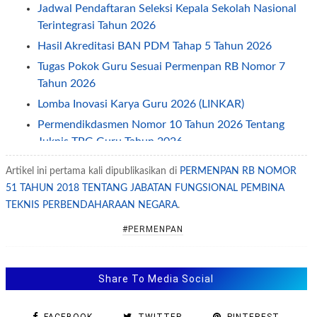
Jadwal Pendaftaran Seleksi Kepala Sekolah Nasional
Terintegrasi Tahun 2026
Hasil Akreditasi BAN PDM Tahap 5 Tahun 2026
Tugas Pokok Guru Sesuai Permenpan RB Nomor 7
Tahun 2026
Lomba Inovasi Karya Guru 2026 (LINKAR)
Permendikdasmen Nomor 10 Tahun 2026 Tentang
Juknis TPG Guru Tahun 2026
Juknis atau Panduan O2SN DIKSUS Tahun 2026
Artikel ini pertama kali dipublikasikan di
PERMENPAN RB NOMOR
Petunjuk Teknis Juknis TPG Guru Non ASN Tahun
51 TAHUN 2018 TENTANG JABATAN FUNGSIONAL PEMBINA
2026
TEKNIS PERBENDAHARAAN NEGARA
.
Permendikdasmen Nomor 7 Tahun 2026 Tentang
#PERMENPAN
Penyelenggaraan Kearsipan
Permendikdasmen Nomor 8 Tahun 2026 Tentang
Juknis BOS 2026
Share To Media Social
Juknis OSN SD SMP SMA Tahun 2026
Juknis PKBI Bagi Guru (GTK) Tahun 2026—2029
FACEBOOK
TWITTER
PINTEREST