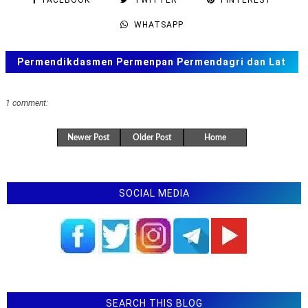
Contoh Pengisian Evaluasi Diri Pengusulan
WHATSAPP
Reakreditasi
Permendikdasmen Nomor 12 Tahun 2025 tentang
Permendikdasmen Permenpan Permendagri dan Lat
Standar Isi
Soal ANBK, TKA US. SAS, SAT
SE Kemendikdasmen: Jadwal TKA SD SMP tahun 2026
1 comment:
Permendikdasmen No 6 Tahun 2026 Tentang Budaya
Sekolah Aman Dan Nyaman
Newer Post
Older Post
Home
Permendikdasmen Nomor 1 Tahun 2026 Tentang
Standar Proses
Permendikdasmen Nomor 26 Tahun 2025 Tentang
SOCIAL MEDIA
Standar Pengelolaan
Contoh KSP SD - MI format word dan pdf
Contoh KSP SMP - MTS format word dan pdf
SE Mendikdasmen Nomor 2 Tahun 2026 Tentang
Pelaksanaan Pagi Ceria Dan Upacara Bendera Pada
Hari Pertama Semester Genap
SEARCH THIS BLOG