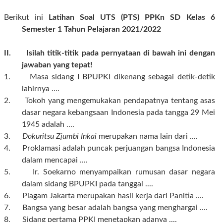
Berikut ini
Latihan Soal UTS (PTS) PPKn SD Kelas 6
Semester 1 Tahun Pelajaran 2021/2022
II. Isilah titik-titik pada pernyataan di bawah ini dengan
jawaban yang tepat!
1
.
Masa sidang I BPUPKI dikenang sebagai detik-detik
lahirnya
….
2. Tokoh yang mengemukakan pendapatnya tentang asas
dasar negara kebangsaan Indonesia pada tangga 29 Mei
1945 adalah ....
3.
Dokuritsu Zjumbi Inkai
merupakan nama lain dari ....
4. Proklamasi adalah puncak perjuangan bangsa Indonesia
dalam mencapai ....
5. Ir. Soekarno menyampaikan rumusan dasar negara
dalam sidang BPUPKI pada tanggal ....
6. Piagam Jakarta merupakan hasil kerja dari Panitia ....
7. Bangsa yang besar adalah bangsa yang menghargai ....
8. Sidang pertama PPKI menetapkan adanya ....