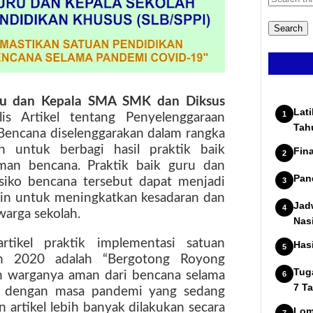
ru dan Kepala SMA SMK dan Diksus
Lat
s Artikel tentang Penyelenggaraan
Tah
encana diselenggarakan dalam rangka
 untuk berbagi hasil praktik baik
Fin
man bencana. Praktik baik guru dan
Pan
isiko bencana tersebut dapat menjadi
lain untuk meningkatkan kesadaran dan
Jad
warga sekolah.
Nas
ikel praktik implementasi satuan
Has
n 2020 adalah “Bergotong Royong
Tug
n warganya aman dari bencana selama
7 T
 dengan masa pandemi yang sedang
n artikel lebih banyak dilakukan secara
Lom