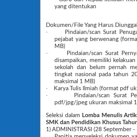
yang ditentukan
Dokumen/File Yang Harus Diungga
·
Pindaian/scan Surat Penuga
pejabat yang berwenang (format
MB)
·
Pindaian/scan Surat Pern
disampaikan, memiliki kelakuan 
sekolah dan belum pernah m
tingkat nasional pada tahun 20
maksimal 1 MB)
·
Karya Tulis Ilmiah (format pdf 
·
Pindaian/scan Surat Pe
pdf/jpg/jpeg ukuran maksimal 
Seleksi dalam
Lomba Menulis Arti
SMK dan Pendidikan Khusus Tahu
1) ADMINISTRASI (28 September -
Panitia menyeleksi dokumen ya