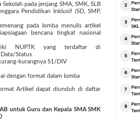
Per
a Sekolah pada jenjang SMA, SMK, SLB
Sta
nggara Pendidikan Inklusif (SD, SMP,
Per
emenang pada lomba menulis artikel
SKL
iapsiagaan bencana tingkat nasional
Per
Sta
liki NUPTK yang terdaftar di
Per
/Data/Status
Ten
ekurang-kurangnya S1/DIV
Per
suai dengan format dalam lomba
Sta
Per
rmat Artikel dapat diunduh di daftar
Ten
Per
SPAB untuk Guru dan Kepala SMA SMK
Ten
0