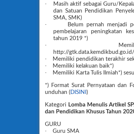
·
Masih aktif sebagai Guru/Kepal
dan Satuan Pendidikan Penyele
SMA, SMK)
·
Belum pernah menjadi p
pembelajaran peningkatan kes
tahun 2019 *)
·
Memi
http://gtk.data.kemdikbud.go.id
·
Memiliki pendidikan terakhir s
·
Memiliki kelakuan baik*)
·
Memiliki Karta Tulis Ilmiah*) se
*) Format Surat Pernyataan dan Fo
unduhan (
DISINI
)
Kategori
Lomba Menulis Artikel 
dan Pendidikan Khusus Tahun 202
GURU
·
Guru SMA