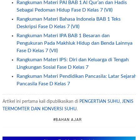
Rangkuman Materi PAI BAB 1 Al Qur’an dan Hadis
Sebagai Pedoman Hidup Fase D Kelas 7 (VII)
Rangkuman Materi Bahasa Indoneia BAB 1 Teks
Deskripsi Fase D Kelas 7 (VII)
Rangkuman Materi IPA BAB 1 Besaran dan
Pengukuran Pada Makhluk Hidup dan Benda Lainnya
Fase D Kelas 7 (VII)
Rangkuman Materi IPS: Diri dan Keluarga di Tengah
Lingkungan Sosial Fase D Kelas 7
Rangkuman Materi Pendidikan Pancasila: Latar Sejarah
Pancasila Fase D Kelas 7
DOWNLOAD BUKU GURU DAN SISWA UNTUK SMA
SMK KELAS X, XI, DAN XII KURIKULUM 2013
Artikel ini pertama kali dipublikasikan di
PENGERTIAN SUHU, JENIS
TERMOMTER DAN KONVERSI SUHU
POTENSI, PENGERTIAN DAN JENIS SUMBER DAYA
.
ALAM INDONESIA
#BAHAN AJAR
PENGERTIAN MOBILITAS SOSIAL
PENGERTIAN, JENIS, FAKTOR PENYEBAB DAN