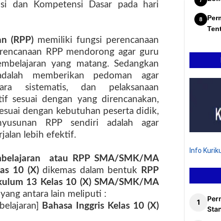
si dan Kompetensi Dasar pada hari
Per
Ten
an (RPP)
memiliki fungsi perencanaan
perencanaan RPP mendorong agar guru
embelajaran yang matang. Sedangkan
 adalah memberikan pedoman agar
cara sistematis, dan pelaksanaan
tif sesuai dengan yang direncanakan,
esuai dengan kebutuhan peserta didik,
nyusunan RPP sendiri adalah agar
alan lebih efektif.
Info Kuri
mbelajaran
atau RPP SMA/SMK/MA
las 10 (X)
dikemas dalam bentuk
RPP
ulum 13 Kelas 10 (X)
SMA/SMK/MA
yang antara lain meliputi :
Per
belajaran]
Bahasa Inggris Kelas 10 (X)
Stan