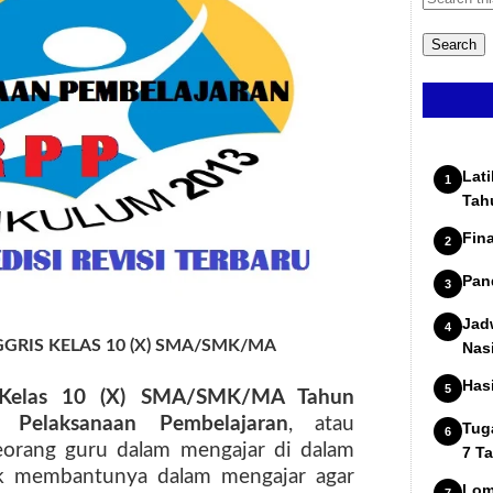
Lat
Tah
Fin
Pan
Jad
RIS KELAS 10 (X) SMA/SMK/MA
Nas
Has
 Kelas 10 (X) SMA/SMK/MA Tahun
 Pelaksanaan Pembelajaran
, atau
Tug
eorang guru dalam mengajar di dalam
7 T
uk membantunya dalam mengajar agar
Lom