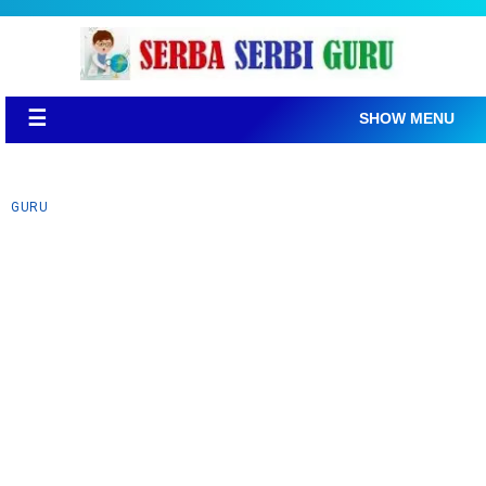
☰
SHOW MENU
GURU