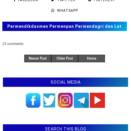
LATIHAN SOAL PAS SMP MTS KELAS 7 SEMESTER 1
WHATSAPP
GANJIL KURIKULUM 2013 TAHUN 2025
MISTERI MENSTRUASI
Permendikdasmen Permenpan Permendagri dan Lat
LATIHAN SOAL PAS ASAS KELAS 8 SMP SEMESTER
Soal ANBK, TKA US. SAS, SAT
1
23 comments:
Latihan Soal Tes Masuk SMA SMK 2024/2025
Latihan Soal PAT SMP MTS Kelas 7 Semua Mapel
Newer Post
Older Post
Home
Tahun 2023
Latihan Soal PAT SMP MTS Kelas 8 Semua Mapel
Tahun 2023
SOCIAL MEDIA
Latihan Soal PAS SMP MTS kelas 8 Semester 1 Ganjil
Tahun 2022 Tahun Pelajaran 2022-2023
Latihan Soal PAS kelas 9 Semester 1 Tahun 2025 Tahun
Pelajaran 2024-2025
LATIHAN SOAL UJIAN SEKOLAH US SD MI SMP MTS
SMA MA SMK TAHUN 2022 (2021/2022)
SEARCH THIS BLOG