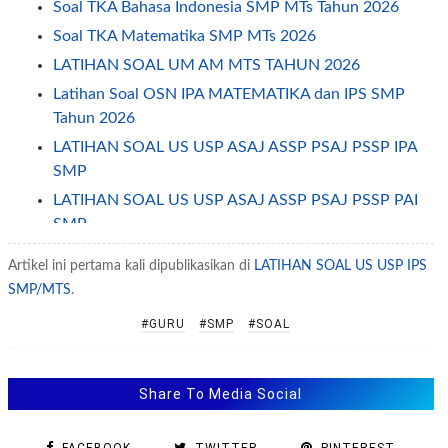
Soal TKA Bahasa Indonesia SMP MTs Tahun 2026
Soal TKA Matematika SMP MTs 2026
LATIHAN SOAL UM AM MTS TAHUN 2026
Latihan Soal OSN IPA MATEMATIKA dan IPS SMP
Tahun 2026
LATIHAN SOAL US USP ASAJ ASSP PSAJ PSSP IPA
SMP
LATIHAN SOAL US USP ASAJ ASSP PSAJ PSSP PAI
SMP
LATIHAN SOAL US USP ASAJ PSAJ ASAT PSAT SMP
Artikel ini pertama kali dipublikasikan di
LATIHAN SOAL US USP IPS
TAHUN 2026
SMP/MTS
.
LATIHAN SOAL UJIAN SEKOLAH (US USP) IPA
#GURU
#SMP
#SOAL
SMP/MTS
LATIHAN US USP IPS SMP TAHUN 2026
LATIHAN SOAL UJIAN MADRASAH UM MI MTS MA
Share To Media Social
MAK 2026
LATIHAN SOAL UJIAN SEKOLAH SMP TAHUN 2026
FACEBOOK
TWITTER
PINTEREST