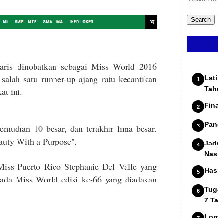
aris dinobatkan sebagai Miss World 2016
 salah satu runner-up ajang ratu kecantikan
Lat
Tah
at ini.
Fin
Pan
kemudian 10 besar, dan terakhir lima besar.
uty With a Purpose".
Jad
Nas
iss Puerto Rico Stephanie Del Valle yang
Has
da Miss World edisi ke-66 yang diadakan
Tug
7 T
Lom