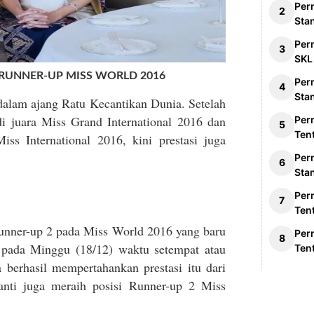
Per
Sta
Per
SKL
RUNNER-UP MISS WORLD 2016
Per
Sta
dalam ajang Ratu Kecantikan Dunia. Setelah
di juara Miss Grand International 2016 dan
Per
Ten
s International 2016, kini prestasi juga
Per
Sta
Per
Ten
Runner-up 2 pada Miss World 2016 yang baru
Per
at pada Minggu (18/12) waktu setempat atau
Ten
 berhasil mempertahankan prestasi itu dari
nti juga meraih posisi Runner-up 2 Miss