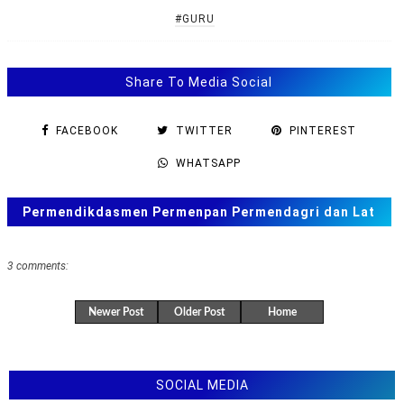
#GURU
Share To Media Social
FACEBOOK
TWITTER
PINTEREST
WHATSAPP
Permendikdasmen Permenpan Permendagri dan Lat
Soal ANBK, TKA US. SAS, SAT
3 comments:
Newer Post
Older Post
Home
SOCIAL MEDIA