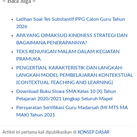
= Baca Juga =
Latihan Soal Tes Substantif PPG Calon Guru Tahun
2026
APA YANG DIMAKSUD KINDNESS STRATEGI DAN
BAGAIMANA PENERAPANNYA?
TEKS RENUNGAN MALAM DALAM KEGIATAN
PRAMUKA.
PENGERTIAN, KARAKTERISTIK DAN LANGKAH-
LANGKAH MODEL PEMBELAJARAN KONTEKSTUAL
(CONTEXTUAL TEACHING AND LEARNING)
Download Buku Siswa SMA Kelas 10 (X) Tahun
Pelajaran 2020/2021 Lengkap Seluruh Mapel
Persyaratan Sertifikasi Guru Madarsah (MI MTS MA
MAK) Tahun 2021
Pengertian Pembelajaran Tematik, Manfaat dan Cara
Pengembangan Tema dalam Pembelajaran Tematik
Artikel ini pertama kali dipublikasikan di
KONSEP DASAR