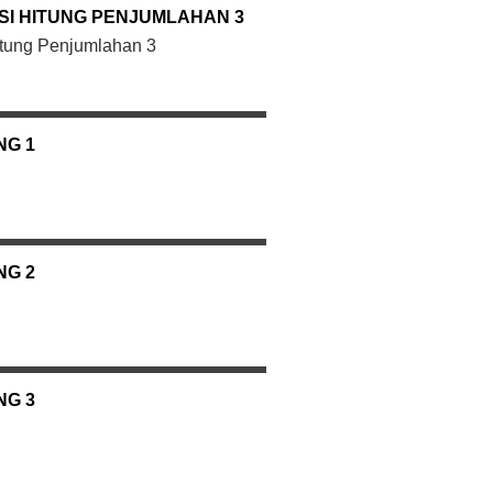
SI HITUNG PENJUMLAHAN 3
itung Penjumlahan 3
NG 1
NG 2
NG 3