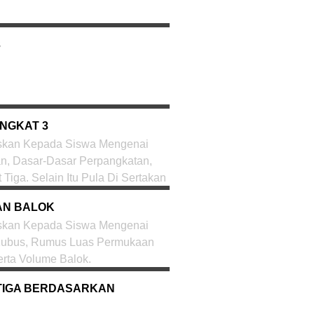
3
NGKAT 3
askan Kepada Siswa Mengenai
an, Dasar-Dasar Perpangkatan,
Tiga. Selain Itu Pula Di Sertakan
AN BALOK
askan Kepada Siswa Mengenai
n Kubus, Rumus Luas Permukaan
rta Volume Balok.
ITIGA BERDASARKAN