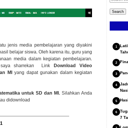
tu jenis media pembelajaran yang diyakini
Lat
sil belajar siswa. Oleh karena itu, guru yang
Tah
naan media dalam kegiatan pembelajaran.
Fin
ni saya sharrekan Link
Download Video
an MI
yang dapat gunakan dalam kegiatan
Pan
Jad
Nas
atematika untuk SD dan MI.
Silahkan Anda
atau didownload
Has
Tug
7 T
1
Lom