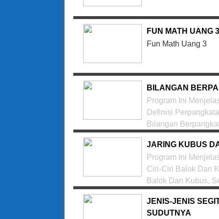
FUN MATH UANG 
Fun Math Uang 3
BILANGAN BERPA
Program Ini Menjel
Definisi Perpangkat
Bilangan Berpangkat 
Latihan Soal Bilangan Berpangkat Tiga.
JARING KUBUS D
Program Ini Menjel
Ciri-Ciri Balok Da
Balok Dan Kubus, Se
JENIS-JENIS SEG
SUDUTNYA