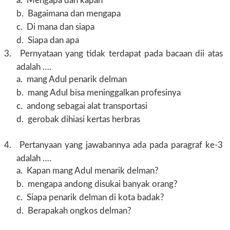
a.
Mengapa dan kapan
b.
Bagaimana dan mengapa
c.
Di mana dan siapa
d.
Siapa dan apa
3.
Pernyataan yang tidak terdapat pada bacaan dii atas
adalah ….
a.
mang Adul penarik delman
b.
mang Adul bisa meninggalkan profesinya
c.
andong sebagai alat transportasi
d.
gerobak dihiasi kertas herbras
4.
Pertanyaan yang jawabannya ada pada paragraf ke-3
adalah ….
a.
Kapan mang Adul menarik delman?
b.
mengapa andong disukai banyak orang?
c.
Siapa penarik delman di kota badak?
d.
Berapakah ongkos delman?