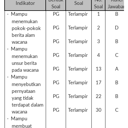
Indikator
Soal
Soal
Soal
Jawaban
-
Mampu
PG
Terlampir
1
B
menemukan
PG
Terlampir
2
D
pokok-pokok
berita alam
PG
Terlampir
3
B
wacana
-
Mampu
PG
Terlampir
4
C
menemukan
unsur berita
PG
Terlampir
13
A
pada wacana
-
Mampu
PG
Terlampir
17
B
menyebutkan
pernyataan
PG
Terlampir
22
B
yang tidak
terdapat dalam
PG
Terlampir
30
C
wacana
-
Mampu
membuat