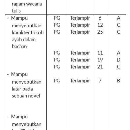
ragam wacana
tulis
-
Mampu
PG
Terlampir
6
A
PG
Terlampir
12
C
menyebutkan
PG
Terlampir
25
C
karakter tokoh
ayah dalam
bacaan
PG
Terlampir
11
A
PG
Terlampir
19
D
PG
Terlampir
21
C
-
Mampu
PG
Terlampir
7
B
menyebutkan
latar pada
sebuah novel
-
Mampu
menyebutkan