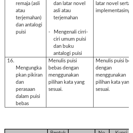
remaja (asli
dan latar novel
latar novel serta
atau
asli atau
implementasinya
terjemahan)
terjemahan
dan antalogi
puisi
- Mengenali cirri-
ciri umum puisi
dan buku
antalogi puisi
16.
Menulis puisi
Menulis puisi be
Mengungka
bebas dengan
dengan
pkan pikiran
menggunakan
menggunakan
dan
pilihan kata yang
pilihan kata yang
perasaan
sesuai.
sesuai.
dalam puisi
bebas
Bentuk
No.
Kunci