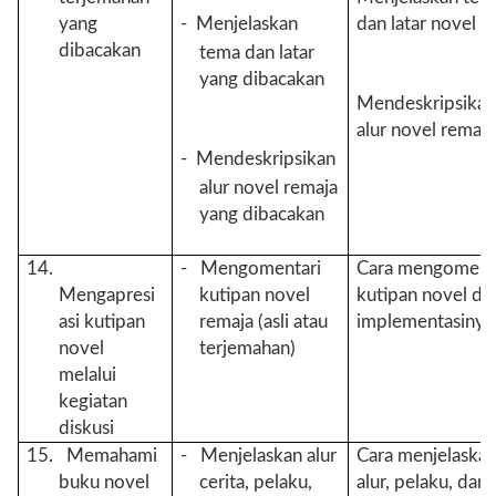
yang
-
Menjelaskan
dan latar novel
dibacakan
tema dan latar
yang dibacakan
Mendeskripsika
alur novel remaja
-
Mendeskripsikan
alur novel remaja
yang dibacakan
14.
- Mengomentari
Cara mengoment
Mengapresi
kutipan novel
kutipan novel da
asi kutipan
remaja (asli atau
implementasinya
novel
terjemahan)
melalui
kegiatan
diskusi
15. Memahami
- Menjelaskan alur
Cara menjelaska
buku novel
cerita, pelaku,
alur, pelaku, dan