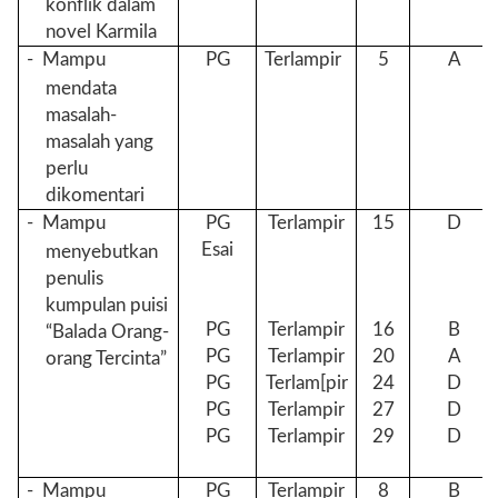
konflik dalam
novel Karmila
-
Mampu
PG
Terlampir
5
A
mendata
masalah-
masalah yang
perlu
dikomentari
-
Mampu
PG
Terlampir
15
D
Esai
menyebutkan
penulis
kumpulan puisi
PG
Terlampir
16
B
“Balada Orang-
PG
Terlampir
20
A
orang Tercinta”
PG
Terlam[pir
24
D
PG
Terlampir
27
D
PG
Terlampir
29
D
-
Mampu
PG
Terlampir
8
B