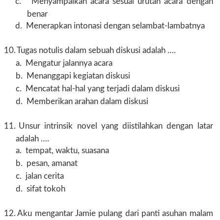
c.
Menyampaikan acara sesuai urutan acara dengan
benar
d.
Menerapkan intonasi dengan selambat-lambatnya
10.
Tugas notulis dalam sebuah diskusi adalah ….
a.
Mengatur jalannya acara
b.
Menanggapi kegiatan diskusi
c.
Mencatat hal-hal yang terjadi dalam diskusi
d.
Memberikan arahan dalam diskusi
11.
Unsur intrinsik novel yang diistilahkan dengan latar
adalah ….
a.
tempat, waktu, suasana
b.
pesan, amanat
c.
jalan cerita
d.
sifat tokoh
12.
Aku mengantar Jamie pulang dari panti asuhan malam