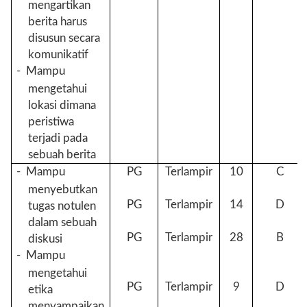
mengartikan
berita harus
disusun secara
komunikatif
-
Mampu
mengetahui
lokasi dimana
peristiwa
terjadi pada
sebuah berita
-
Mampu
PG
Terlampir
10
C
menyebutkan
PG
Terlampir
14
D
tugas notulen
dalam sebuah
PG
Terlampir
28
B
diskusi
-
Mampu
mengetahui
PG
Terlampir
9
D
etika
menyampaikan