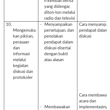
n kembali berita
yang didengar,
diton-ton melalui
radio dan televisi
10.
- Menyampaikan
Cara menyampai
Mengemuka
persetujuan, dan
pendapat dalam
kan pikiran,
penolakan
diskusi
perasaan
pendapat dalam
dan
diskusi disertai
informasi
dengan bukti
melalui
atau alasan
kegiatan
diskusi dan
protokoler
Cara membawak
acara dan
- Membawakan
implementasinya