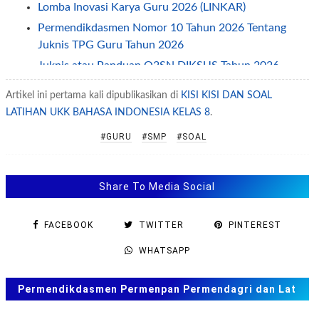
Lomba Inovasi Karya Guru 2026 (LINKAR)
Permendikdasmen Nomor 10 Tahun 2026 Tentang
Juknis TPG Guru Tahun 2026
Juknis atau Panduan O2SN DIKSUS Tahun 2026
Petunjuk Teknis Juknis TPG Guru Non ASN Tahun
Artikel ini pertama kali dipublikasikan di
KISI KISI DAN SOAL
2026
LATIHAN UKK BAHASA INDONESIA KELAS 8
.
Permendikdasmen Nomor 7 Tahun 2026 Tentang
#GURU
#SMP
#SOAL
Penyelenggaraan Kearsipan
Permendikdasmen Nomor 8 Tahun 2026 Tentang
Juknis BOS 2026
Share To Media Social
Juknis OSN SD SMP SMA Tahun 2026
Juknis PKBI Bagi Guru (GTK) Tahun 2026—2029
FACEBOOK
TWITTER
PINTEREST
Contoh Pengisian Evaluasi Diri Pengusulan
WHATSAPP
Reakreditasi
Permendikdasmen Nomor 12 Tahun 2025 tentang
Permendikdasmen Permenpan Permendagri dan Lat
Standar Isi
Soal ANBK, TKA US. SAS, SAT
SE Kemendikdasmen: Jadwal TKA SD SMP tahun 2026