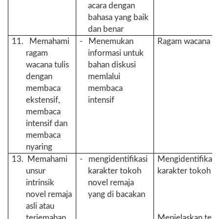
acara dengan
bahasa yang baik
dan benar
11. Memahami
- Menemukan
Ragam wacana tu
ragam
informasi untuk
wacana tulis
bahan diskusi
dengan
memlalui
membaca
membaca
ekstensif,
intensif
membaca
intensif dan
membaca
nyaring
13. Memahami
- mengidentifikasi
Mengidentifikasi
unsur
karakter tokoh
karakter tokoh
intrinsik
novel remaja
novel remaja
yang di bacakan
asli atau
terjemahan
Menjelaskan tem