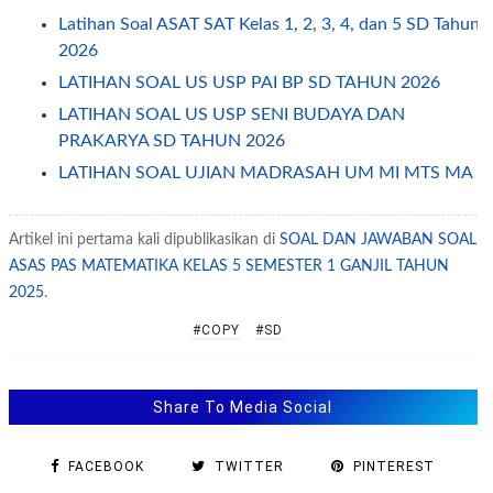
Latihan Soal ASAT SAT Kelas 1, 2, 3, 4, dan 5 SD Tahun
2026
LATIHAN SOAL US USP PAI BP SD TAHUN 2026
LATIHAN SOAL US USP SENI BUDAYA DAN
PRAKARYA SD TAHUN 2026
LATIHAN SOAL UJIAN MADRASAH UM MI MTS MA
MAK 2026
LATIHAN SOAL BAHASA INGGRIS UNTUK SD
Artikel ini pertama kali dipublikasikan di
SOAL DAN JAWABAN SOAL
SOAL PAS - SAS BAHASA INDONESIA KELAS 4
ASAS PAS MATEMATIKA KELAS 5 SEMESTER 1 GANJIL TAHUN
SEMESTER 1
2025
.
SOAL DAN KUNCI JAWABAN SAS PAS
#COPY
#SD
MATEMATIKA KELAS 6 SEMESTER GANJIL
SOAL DAN KUNCI JAWABAN SAS - PAS
MATEMATIKA KELAS 4 SEMESTER 1
Share To Media Social
SOAL DAN KUNCI JAWABAN SAS - PAS
PENDIDIKAN PANCASILA KELAS 4 SEMESTER 1
FACEBOOK
TWITTER
PINTEREST