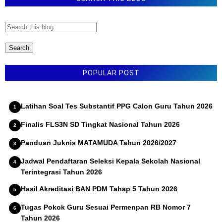
LATIHAN SOAL PAT KELAS 1 SD - MI TAHUN 2022
t
a
KURIKULUM 2013
r
LATIHAN SOAL PAT KELAS 3 SD MI KURIKULUM
2013 TAHUN 2022 TAHUN PELAJARAN 2021/2022
POPULAR POST
Latihan Soal Tes Substantif PPG Calon Guru Tahun 2026
Finalis FLS3N SD Tingkat Nasional Tahun 2026
Panduan Juknis MATAMUDA Tahun 2026/2027
Jadwal Pendaftaran Seleksi Kepala Sekolah Nasional
Terintegrasi Tahun 2026
Hasil Akreditasi BAN PDM Tahap 5 Tahun 2026
Tugas Pokok Guru Sesuai Permenpan RB Nomor 7
Tahun 2026